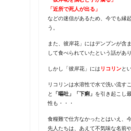
「近所で死人が出る」
などの迷信があるため、今でも縁
う。
また、彼岸花」にはデンプンが含
して食べられていたという話があ
しかし「彼岸花」には
リコリン
と
リコリンは水溶性で水で洗い流す
と
「嘔吐」「下痢」
を引き起こし
性も・・・
食糧難で仕方なかったとはいえ、
先人たちは、あえて不気味な名前