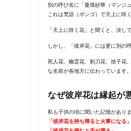
別の呼び名に「曼珠紗華（マンジ
これは梵語（ボンゴ）で天上に咲
「天上に咲く花」と聞くと、決し
しかし、「彼岸花」には更に別の
死人花、幽霊花、剃刀花、捨子花
な名前が各地方に伝わっています
なぜ彼岸花は縁起が
私も子供の頃に聞いた記憶があり
「彼岸花を持ち帰ると火事になる
「彼岸花を摘むと手が腐る」