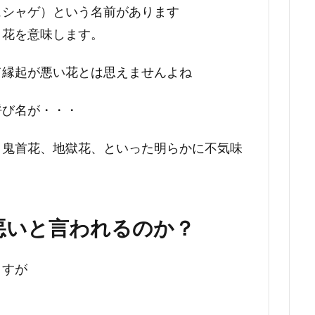
ュシャゲ）という名前があります
く花を意味します。
て縁起が悪い花とは思えませんよね
呼び名が・・・
、鬼首花、地獄花、といった明らかに不気味
。
悪いと言われるのか？
ますが
」