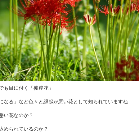
でも目に付く「彼岸花」
になる」など色々と縁起が悪い花として知られていますね
悪い花なのか？
込められているのか？