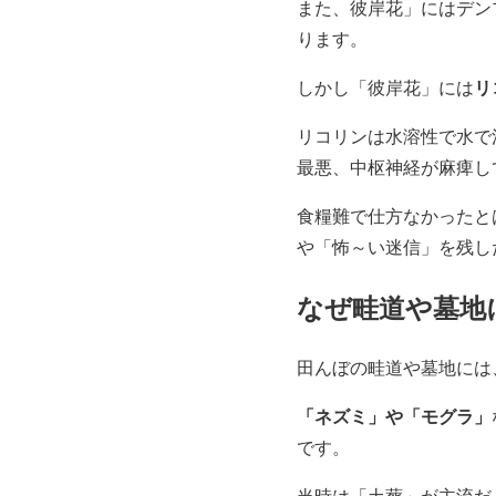
また、彼岸花」にはデン
ります。
リ
しかし「彼岸花」には
リコリンは水溶性で水で
最悪、中枢神経が麻痺し
食糧難で仕方なかったと
や「怖～い迷信」を残し
なぜ畦道や墓地
田んぼの畦道や墓地には
「ネズミ」や「モグラ」
です。
当時は「土葬」が主流だ