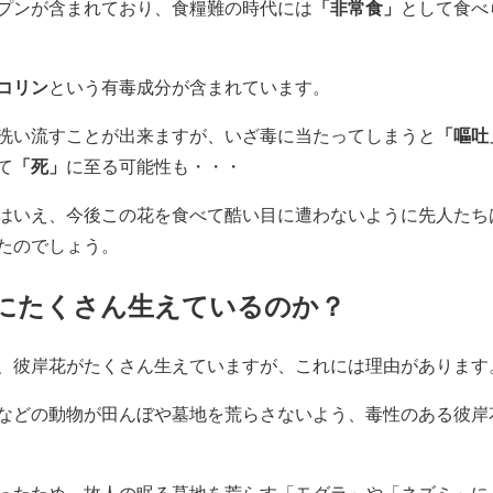
「非常食」
プンが含まれており、食糧難の時代には
として食べ
コリン
という有毒成分が含まれています。
「嘔吐
洗い流すことが出来ますが、いざ毒に当たってしまうと
「死」
て
に至る可能性も・・・
はいえ、今後この花を食べて酷い目に遭わないように先人たち
たのでしょう。
にたくさん生えているのか？
、彼岸花がたくさん生えていますが、これには理由があります
などの動物が田んぼや墓地を荒らさないよう、毒性のある彼岸
ったため、故人の眠る墓地を荒らす「モグラ」や「ネズミ」に