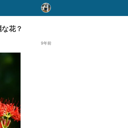
麗な花？
9年前