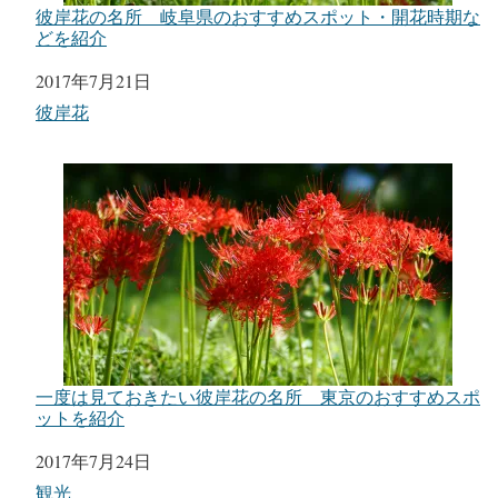
彼岸花の名所 岐阜県のおすすめスポット・開花時期な
どを紹介
日付
2017年7月21日
関連理由
彼岸花
一度は見ておきたい彼岸花の名所 東京のおすすめスポ
ットを紹介
日付
2017年7月24日
関連理由
観光