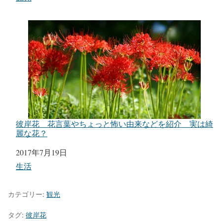
彼岸花 花言葉やちょっと怖い由来などを紹介 実は綺
麗な花？
日付
2017年7月19日
関連理由
生活
カテゴリー:
観光
タグ:
彼岸花