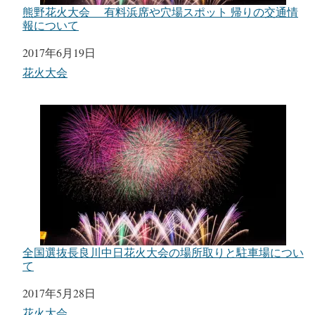
熊野花火大会 有料浜席や穴場スポット 帰りの交通情
報について
日付
2017年6月19日
関連理由
花火大会
全国選抜長良川中日花火大会の場所取りと駐車場につい
て
日付
2017年5月28日
関連理由
花火大会