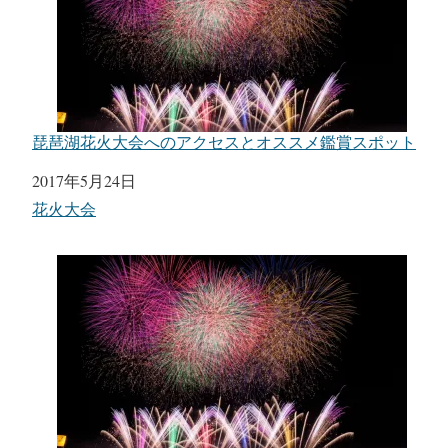
琵琶湖花火大会へのアクセスとオススメ鑑賞スポット
日付
2017年5月24日
関連理由
花火大会