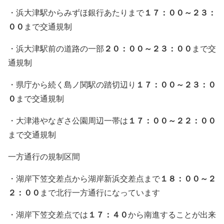
１７：００～２３：
・浜大津駅からみずほ銀行あたりまで
００
まで交通規制
２０：００～２３：００
・浜大津駅前の道路の一部
まで交
通規制
１７：００～２３：０
・県庁から続く島ノ関駅の踏切辺り
０
まで交通規制
１７：００～２２：００
・大津港やなぎさ公園周辺一帯は
まで交通規制
一方通行の規制区間
１８：００～２
・湖岸下笠交差点から湖岸新浜交差点まで
２：００
まで北行一方通行になっています
１７：４０
・湖岸下笠交差点では
から南進することが出来