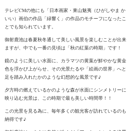
テレビCMの他にも「
日本画家・東山魅夷（ひがしやま か
いい
）画伯の作品「
緑響く
」の作品のモチーフになったこ
とでも知られています。
御射鹿池は春夏秋冬通して美しい風景を楽しむことが出来
ますが、中でも一番の見頃は「秋の紅葉の時期」です！
鏡のように美しい水面に、カラマツの黄葉が鮮やかな黄金
色を浮かび上がらせ、その光景たるや「絵画の世界」へと
足を踏み入れたかのような幻想的な風景です♪
夕方時の燃えているかのような森が水面にシンメトリーに
映り込む光景は、この時期で最も美しい時間帯！！
この光景を見る為に、毎年多くの観光客が訪れているのも
納得です♪