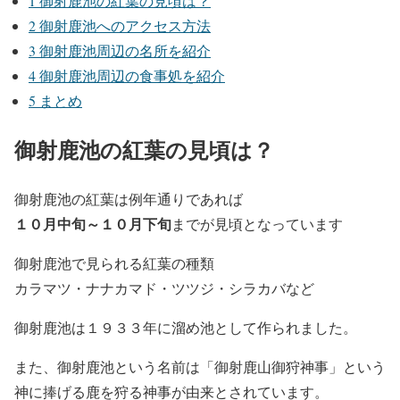
1
御射鹿池の紅葉の見頃は？
2
御射鹿池へのアクセス方法
3
御射鹿池周辺の名所を紹介
4
御射鹿池周辺の食事処を紹介
5
まとめ
御射鹿池の紅葉の見頃は？
御射鹿池の紅葉は例年通りであれば
１０月中旬～１０月下旬
までが見頃となっています
御射鹿池で見られる紅葉の種類
カラマツ・ナナカマド・ツツジ・シラカバなど
御射鹿池は１９３３年に溜め池として作られました。
また、御射鹿池という名前は
「御射鹿山御狩神事」
という
神に捧げる鹿を狩る神事が由来とされています。