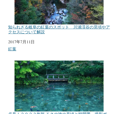
知られざる岐阜の紅葉のスポット 川浦渓谷の見頃やア
クセスについて解説
日付
2017年7月11日
関連理由
紅葉
必見！２０２３年版 モネの池の見頃と時間帯 撮影ポ