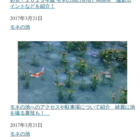
イントなどを紹介！
日付
2017年3月21日
関連理由
モネの池
モネの池へのアクセスや駐車場について紹介 綺麗に池
を撮る裏技も！
日付
2017年3月21日
関連理由
モネの池