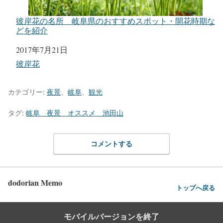
彼岸花の名所 岐阜県のおすすめスポット・開花時期な
どを紹介
日付
2017年7月21日
関連理由
彼岸花
カテゴリー:
夜景
、
岐阜
、
観光
タグ:
岐阜 夜景 オススメ 池田山
コメントする
dodorian Memo
トップへ戻る
モバイルバージョンを終了