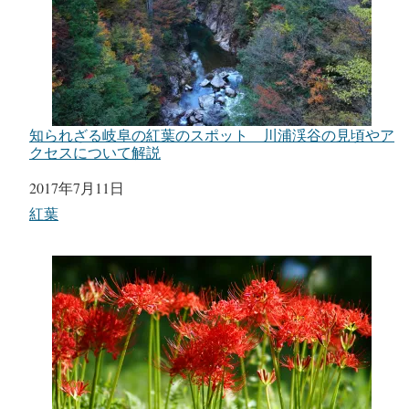
知られざる岐阜の紅葉のスポット 川浦渓谷の見頃やア
クセスについて解説
日付
2017年7月11日
関連理由
紅葉